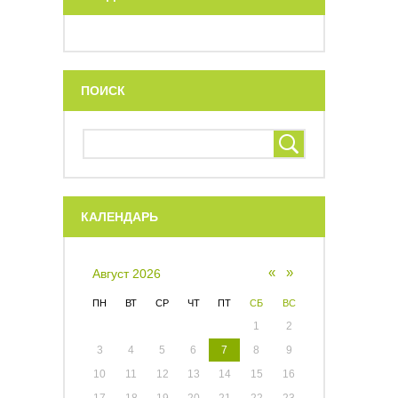
ПОИСК
КАЛЕНДАРЬ
«
»
Август 2026
ПН
ВТ
СР
ЧТ
ПТ
СБ
ВС
1
2
3
4
5
6
7
8
9
10
11
12
13
14
15
16